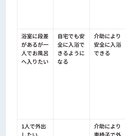
浴室に段差
自宅でも安
介助により
浴
があるが一
全に入浴で
安全に入浴
解
人でお風呂
きるように
できる
台
へ入りたい
なる
浴
助
（
身
1人で外出
介助により
車
したい
車椅子で外
保