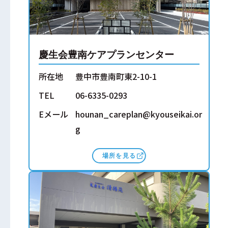
慶生会豊南ケアプランセンター
所在地
豊中市豊南町東2-10-1
TEL
06-6335-0293
Eメール
hounan_careplan@kyouseikai.or
g
場所を見る