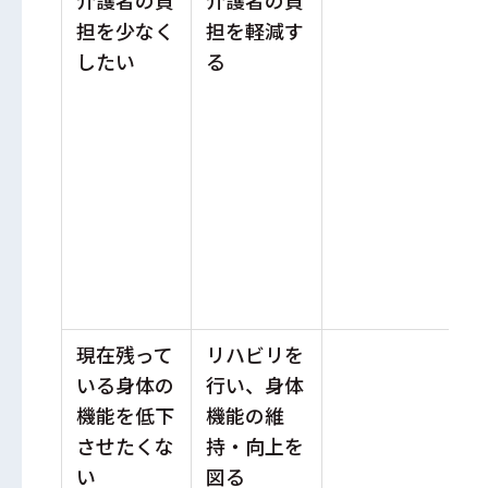
担を少なく
担を軽減す
介
したい
る
援
寝
現在残って
リハビリを
医
いる身体の
行い、身体
察
機能を低下
機能の維
能
させたくな
持・向上を
常
い
図る
訓