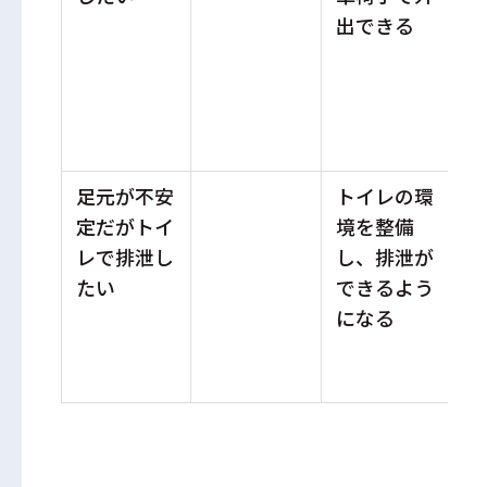
出できる
通
助
消
プ
足元が不安
トイレの環
ポ
定だがトイ
境を整備
ト
レで排泄し
し、排泄が
用
たい
できるよう
末
になる
の
消
の