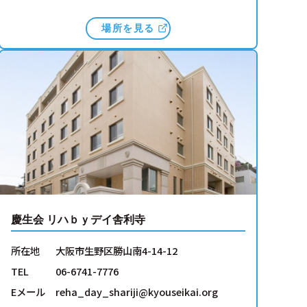
場所を見る
慶生会 リハｂｙデイ舎利寺
所在地
大阪市生野区勝山南4-14-12
TEL
06-6741-7776
Eメール
reha_day_shariji@kyouseikai.org