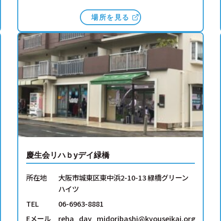
場所を見る
慶生会リハｂyデイ緑橋
所在地
大阪市城東区東中浜2-10-13 緑橋グリーン
ハイツ
TEL
06-6963-8881
Eメール
reha_day_midoribashi@kyouseikai.org