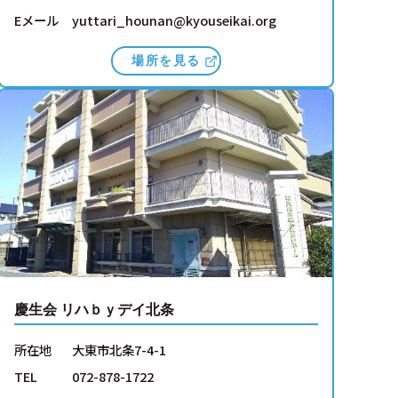
Eメール
yuttari_hounan@kyouseikai.org
場所を見る
慶生会 リハｂｙデイ北条
所在地
大東市北条7-4-1
TEL
072-878-1722