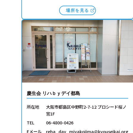
場所を見る
慶生会 リハｂｙデイ都島
所在地
大阪市都島区中野町2-7-12 プロシード桜ノ
宮1F
TEL
06-4800-0426
Eメール
reha_day_miyakojima@kyouseikai.org