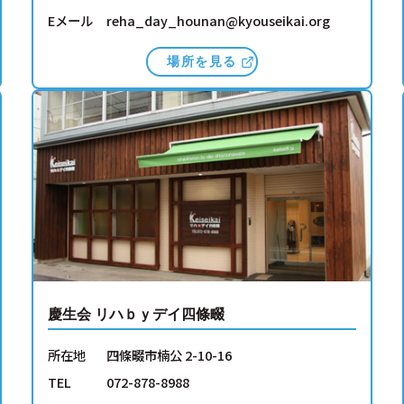
Eメール
reha_day_hounan@kyouseikai.org
場所を見る
慶生会 リハｂｙデイ四條畷
所在地
四條畷市楠公 2-10-16
TEL
072-878-8988