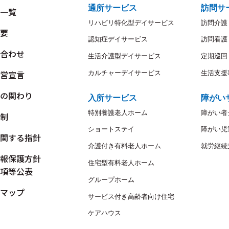
通所サービス
訪問サ
一覧
リハビリ特化型デイサービス
訪問介護
要
認知症デイサービス
訪問看護
合わせ
生活介護型デイサービス
定期巡回
営宣言
カルチャーデイサービス
生活支援
の関わり
入所サービス
障がい
特別養護老人ホーム
障がい者
制
ショートステイ
障がい児
関する指針
介護付き有料老人ホーム
就労継続
報保護方針
住宅型有料老人ホーム
項等公表
グループホーム
マップ
サービス付き高齢者向け住宅
ケアハウス