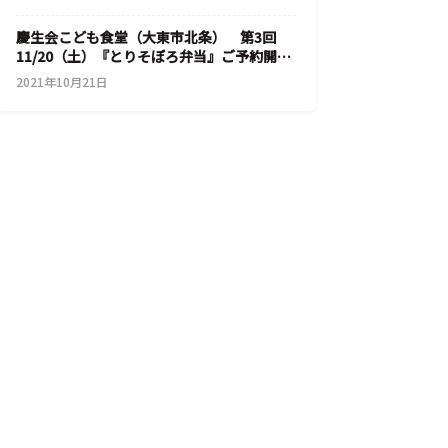
慶生会こども食堂（大東市北条） 第3回
11/20（土）『とりそぼろ弁当』ご予約開
始！
2021年10月21日