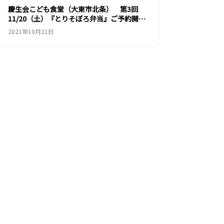
慶生会こども食堂（大東市北条） 第3回
11/20（土）『とりそぼろ弁当』ご予約開
始！
2021年10月21日