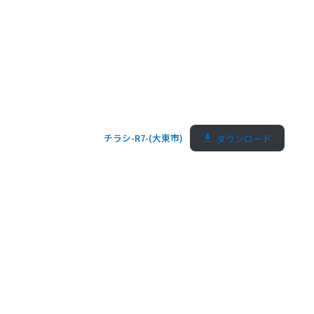
チラシ-R7-(大東市)
ダウンロード