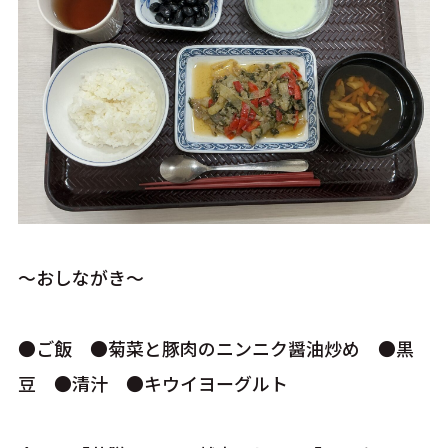
～おしながき～
●ご飯 ●菊菜と豚肉のニンニク醤油炒め ●黒
豆 ●清汁 ●キウイヨーグルト