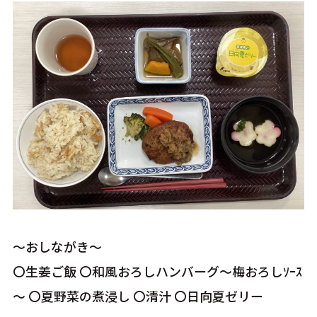
～おしながき〜
〇生姜ご飯 〇和風おろしハンバーグ～梅おろしｿｰｽ
～ 〇夏野菜の煮浸し 〇清汁 〇日向夏ゼリー